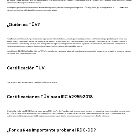
electricidad y puede desconectar rápidamente la energía si detecta una fuga de corriente continua residual de 6 mA, lo que podría ocurrir debido a una falla o cuando alguien
entra en contacto con partes eléctricas activas.
Esto significa que nuestro producto ha sido oficialmente respaldado por la destacada agencia de pruebas TÜV, asegurando que los componentes RDC-DD dentro de él
cumplen con todos los estándares técnicos y de seguridad cruciales.
¿Quién es TÜV?
TÜV (Technischer Überwachungsverein) es una organización independiente de Alemania que evalúa, inspecciona y certifica tecnologías, productos y sistemas para
mejorar la seguridad y reducir riesgos. Reconocida globalmente como un símbolo de confianza y calidad, una certificación TÜV garantiza que un producto, servicio o
proceso ha sido sometido a rigurosas pruebas de seguridad y cumple con las regulaciones nacionales, regionales e internacionales, ofreciendo a los consumidores la
certeza de que el producto ha sido evaluado exhaustivamente en busca de defectos y posibles peligros.
La certificación RDC-DD de NexBlue Edge por TÜV afirma que hemos superado pruebas estrictas, demostrando que estos componentes en nuestros productos cumplen
con los más altos criterios de seguridad.
Certificación TÜV
En este certificado, NexBlue Edge ha superado con éxito la prueba de:
Certificaciones TÜV para IEC 62955:2018
Establece las reglas para RDC-DD para asegurar que los RCDs tipo A o tipo F puedan seguir funcionando correctamente incluso si hay corriente continua por encima de 6
mA. Los RDC-DD están diseñados para cortar la energía a los vehículos eléctricos si detectan una corriente continua estable de 6 mA o más. Esto puede indicar un
problema potencial o riesgo de seguridad, lo cual es crucial para salvaguardar a las personas que usan e interactúan con vehículos eléctricos.
¿Por qué es importante probar el RDC-DD?