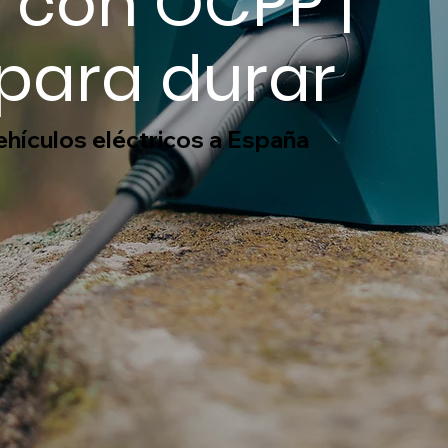
 con OCPP |
para durar
ehículos eléctricos a España