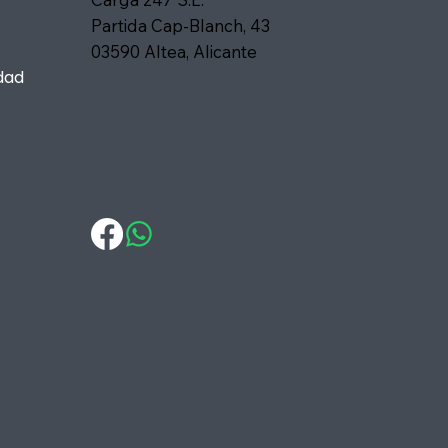
Partida Cap-Blanch, 43
03590 Altea, Alicante
dad