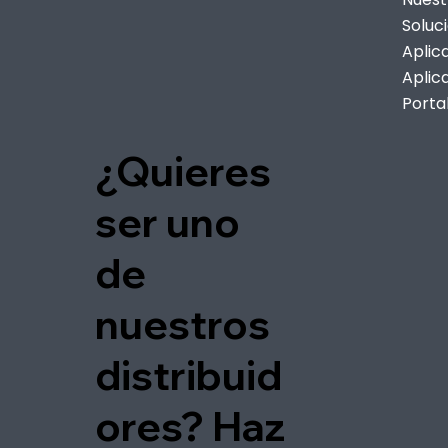
Soluc
Aplic
Aplic
Porta
¿Quieres
ser uno
de
nuestros
distribuid
ores? Haz